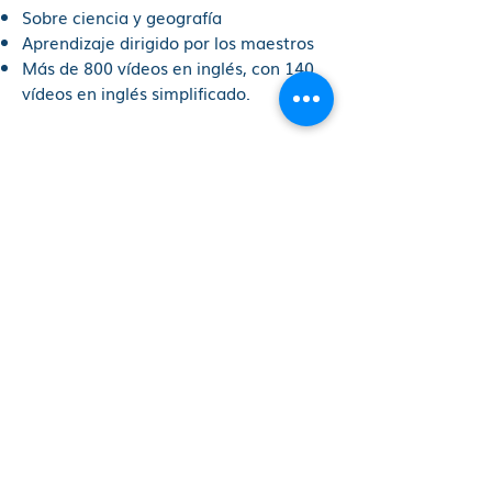
Sobre ciencia y geografía
Aprendizaje dirigido por los maestros
Más de 800 vídeos en inglés, con 140
vídeos en inglés simplificado.
128 unidades de lecciones que
contienen:
Actividades prácticas basadas en la
investigación para estimular el
aprendizaje de ciencias y la lengua
inglesa.
Contenidos interactivos, juegos,
cuestionarios y tarjetas educativas
Banco de frases del idioma y glosario
interactivo de audio de términos
científicos
Obtener acceso gratuito