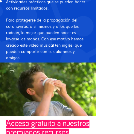
Actividades prácticas que se pueden hacer
con recursos limitados.
Para protegerse de la propagación del
coronavirus, a sí mismos y a los que les
rodean, lo mejor que pueden hacer es
lavarse las manos. Con ese motivo hemos
creado este vídeo musical (en inglés) que
pueden compartir con sus alumnos y
amigos.
Acceso gratuito a nuestros
premiados recursos